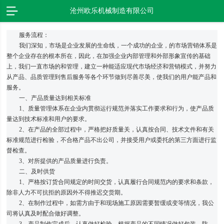
沧州欧乐机械制造有限公司
服务流程：
我们深知，市场是企业发展的生命线，一个成功的企业，的市场营销体系是
整个企业存在的根本所在，因此，在加强企业内部管理和外部形象宣传的基础
上，我们一直市场的和管理，建立一种能适应现代市场经济和营销模式，并努力
从产品、品质管理到售后服务等各个环节做到尽善尽美，使我们的用户能产品和
服务。
一、产品质量达到相关标准
1、质量管理体系在企业内贯彻运行规范并落实工作要求和行为，使产品质
量达到技术标准和用户的要求。
2、在产品的全部过程中，严格把好质量关，认真按合同、技术文件和有关
标准规范进行检验，不合格产品不出公司，并接受用户或委托的第三方面进行监
督检查。
3、对所提供的产品质量进行负责。
二、及时供货
1、严格按订货合同规定的时间交货，认真履行合同规范内的要求和条款，
除非人力不可抗拒的原因外不得推迟交货期。
2、在制作过程中，如需方由于和现场施工原因需要暂缓或变等情况，我公
司将认真及时配合做好调整。
3、产品制作完成后，认真做好检验，根据产品的不同情况做好包装、防