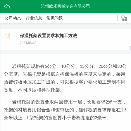
沧州欧乐机械制造有限公司
公司动态
行业信息
常见问题
保温托架设置要求和施工方法
2023-06-18
岩棉托架规格有
公分、
公分、
公分、
公分和
公
5
10
15
20
30
分宽度。岩棉托架是根据岩棉保温板的厚度来决定的，采用
热镀锌板冲压加工而成的，可以根据客户要求加工定制不同
宽度、不同厚度和异型托架。
岩棉托架的设置要求两层使用一层，长度要求
米一支，
2
托架的材质要用铝合金和镀锌板的，镀锌板的要求厚度在
1.5
毫米以上，
型托架的宽度要小于岩棉宽度的
毫米。
L
2